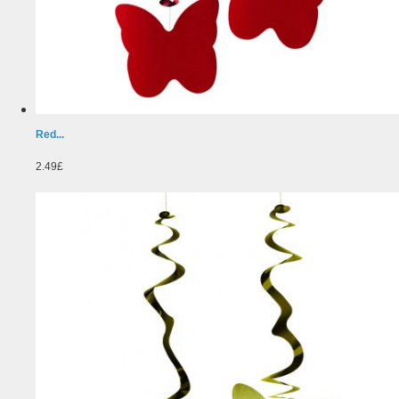
Red...
2.49£