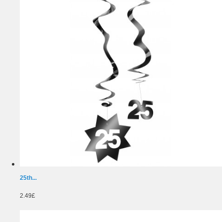
25th...
2.49£