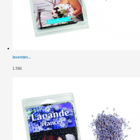
lavender...
1.58£