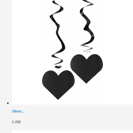
Silver...
2.49£