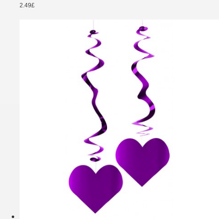
2.49£