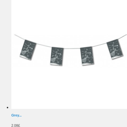
Grey...
2.08£