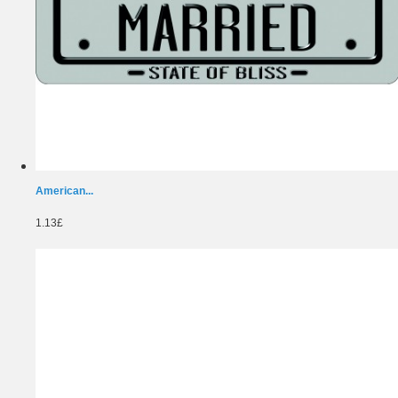
American...
1.13£