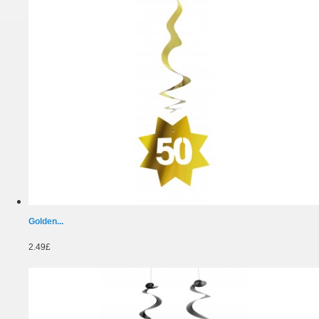
Golden...
2.49£